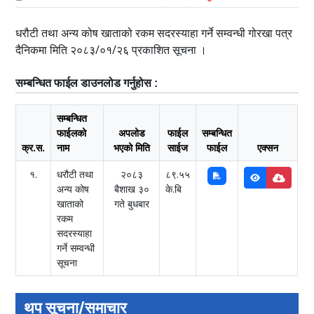
धरौटी तथा अन्य कोष खाताको रकम सदरस्याहा गर्ने सम्वन्धी
गोरखा पत्र
दैनिकमा मिति २०८३/०१/२६ प्रकाशित सूचना ।
सम्बन्धित फाईल डाउनलोड गर्नुहोस :
सम्बन्धित
फाईलको
अपलोड
फाईल
सम्बन्धित
क्र.स.
नाम
भएको मिति
साईज
फाईल
एक्सन
१.
धरौटी तथा
२०८३
८९.५५
अन्य कोष
बैशाख ३०
के.बि
खाताको
गते बुधबार
रकम
सदरस्याहा
गर्ने सम्वन्धी
सूचना
थप सूचना/समाचार