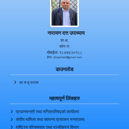
नारायण दत्त उपाध्याय
शा.अ.
फोन नं:
मोबाईल: ९८४७६२०१८८
ईमेल: dccparbat@gmail.com
डाउनलोड
का स मू फाराम
महत्वपूर्ण लिंकहरु
प्रधानमन्त्री तथा मन्त्रिपरिषद्को कार्यालय
संघीय मामिला तथा सामान्य प्रशासन मन्त्रालय
राष्ट्रिय परिचयपत्र तथा पञ्‍जीकरण विभाग