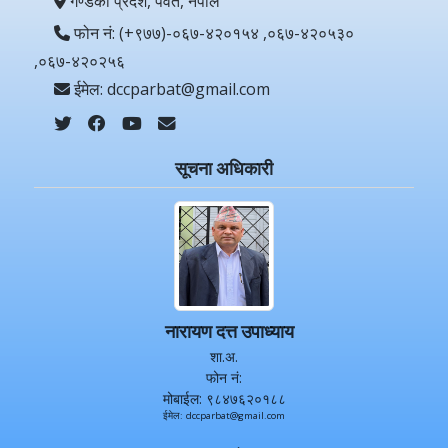
गण्डकी प्रदेश, पर्वत, नेपाल
फोन नं: (+९७७)-०६७-४२०१५४ ,०६७-४२०५३०
,०६७-४२०२५६
ईमेल: dccparbat@gmail.com
सूचना अधिकारी
नारायण दत्त उपाध्याय
शा.अ.
फोन नं:
मोबाईल: ९८४७६२०१८८
ईमेल: dccparbat@gmail.com